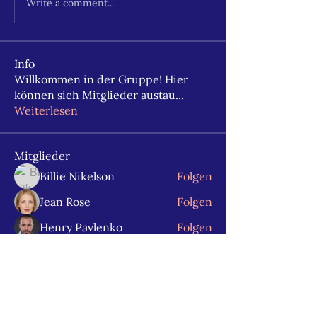
Write a comment...
Info
Willkommen in der Gruppe! Hier
können sich Mitglieder austau
...
Weiterlesen
Mitglieder
Billie Nikelson
Folgen
Jean Rose
Folgen
Henry Pavlenko
Folgen
Nikk
Folgen
Albert Corokin
Folgen
Alle Mitglieder anzeigen (32)