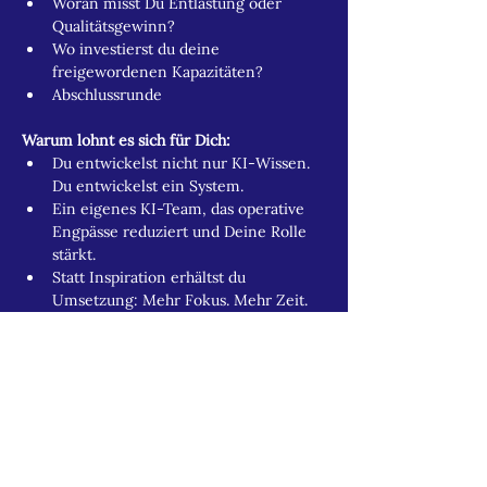
Woran misst Du Entlastung oder 
Qualitätsgewinn?
Wo investierst du deine 
freigewordenen Kapazitäten?
Abschlussrunde
Warum lohnt es sich für Dich:
Du entwickelst nicht nur KI-Wissen. 
Du entwickelst ein System.
Ein eigenes KI-Team, das operative 
Engpässe reduziert und Deine Rolle 
stärkt.
Statt Inspiration erhältst du 
Umsetzung: Mehr Fokus. Mehr Zeit. 
Mehr Entscheidungsqualität.
Und Du arbeitest in einer kleinen, 
anspruchsvollen Runde mit echter 
Interaktion.
► 
Dein Invest:
 699 EUR zzgl. Mwst. 
(Unternehmen)
► 
Smart Invest: 
499 EUR zzgl. Mwst. 