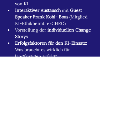
von KI
Interaktiver Austausch
 mit 
Guest 
Speaker Frank Kohl- Boas
 (Mitglied 
KI-Ethikbeirat, exCHRO)
Vorstellung der 
individuellen Change 
Storys
Erfolgsfaktoren für den KI-Einsatz: 
Was braucht es wirklich für 
langfristigen Erfolg?
Key Takeaways und 
Transfer in die 
Umsetzung
Abschluss der Lernreise
► 
Dein Invest:
Modul 1-3:
 749 EUR zzgl.
Mwst.
Modul 4, 5 und 6:
 Je 250 EUR zzgl. Mwst.
Gesamte Lernreise (6 Module): 1.499 EUR 
zzgl. Mwst. 
💡
Smart Invest (6 Module): 1.199 EUR 