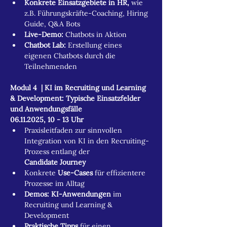
Konkrete Einsatzgebiete in HR, 
wie 
z.B. Führungskräfte-Coaching, Hiring 
Guide, Q&A Bots 
Live-Demo: 
Chatbots in Aktion​
Chatbot Lab:
 Erstellung eines 
eigenen Chatbots​ durch die 
Teilnehmenden
Modul 4  | KI im Recruiting und Learning 
& Development: Typische Einsatzfelder 
und Anwendungsfälle ​
06.11.2025, 10 - 13 Uhr
Praxisleitfaden zur sinnvollen 
Integration von KI in den Recruiting-
Prozess entlang der 
Candidate Journey
Konkrete 
Use-Cases
 für effizientere 
Prozesse im Alltag
Demos: KI-Anwendungen 
im 
Recruiting und Learning & 
Development 
Praktische Tipps 
für einen 