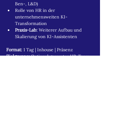
Ben-, L&D)
Rolle von HR in der 
unternehmensweiten KI-
Transformation
Praxis-Lab:
 Weiterer Aufbau und 
Skalierung von KI-Assistenten
Format:
 1 Tag | Inhouse | Präsenz
Zielgruppe:
 Optional gesamtes HR-Team 
oder ausgewählter Kreis als 
Multiplikator:innen
Optionaler Baustein
HR-KI-Roadmap entwickeln
Auf Wunsch ergänzen wir die Lernreise 
um einen zusätzlichen strategischen 
Transferbaustein. Dabei wird die in den 
Modulen aufgebaute Kompetenz in eine 